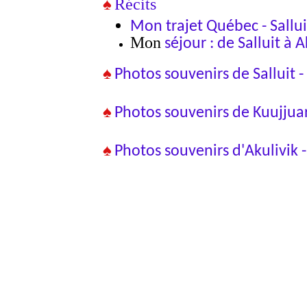
♠
Récits
Mon
t
rajet Québec - Sallui
Mon
s
éjour : de Salluit à 
♠
Photos souvenirs de Salluit -
♠
Photos souvenirs de Kuujjua
♠
Photos souvenirs d'Akulivik 