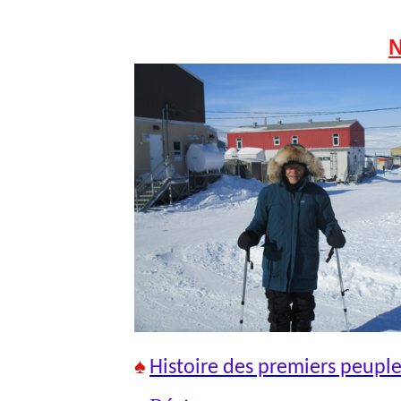
N
♠
Histoire des premiers peupl