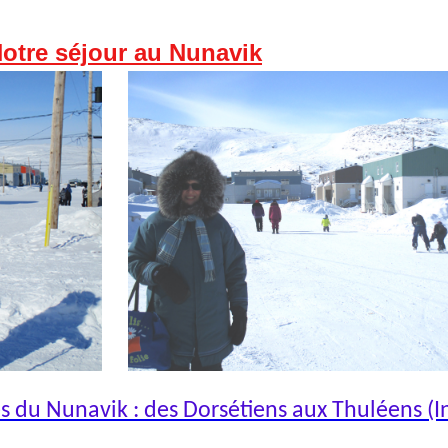
otre séjour au Nunavik
es du Nunavik
:
d
es Dorsétiens aux Thuléens (In